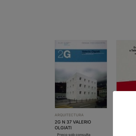
ARQUITECTURA
2G N 37 VALERIO
ARQUITEC
OLGIATI
EVERY S