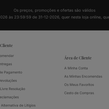
Os preços, promoções e ofertas são válidos
26 às 23:59:59 de 31-12-2026, quer nesta loja online, quer 
 Cliente
omendar
Área de Cliente
Entregas
A Minha Conta
de Pagamento
As Minhas Encomendas
Devoluções
Os Meus Favoritos
 Livre Resolução
Cesto de Compras
Reclamações
Alternativa de Litígios