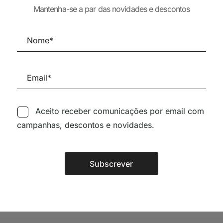
25,43
€
22,89
€
 DOG APPEARS
Mantenha-se a par das novidades e descontos
r Essays
26,50
€
Aceito receber comunicações por email com
Siga-nos nas Redes Sociai
campanhas, descontos e novidades.
TÉCNICA LIVRARIA »
Subscrever
Alternative: