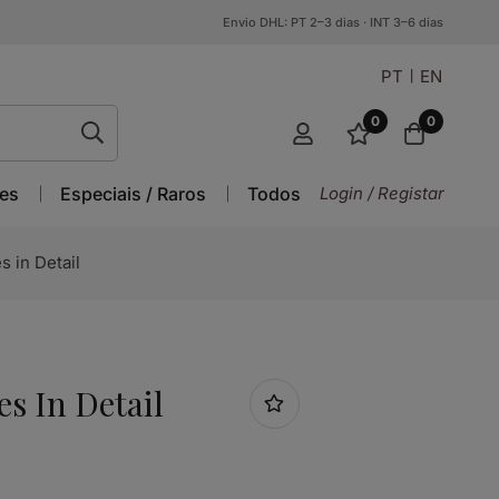
Envio DHL: PT 2–3 dias · INT 3–6 dias
PT
EN
0
0
es
Especiais / Raros
Todos
Login / Registar
s in Detail
es In Detail