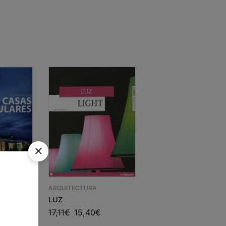
ARQUITECTURA
LARES
ARQUITECTURA
LUZ
3
€
2G DOSSIER PORTUG
17,11
€
15,40
€
2000-2005 25
EDIFÍCIOS SÉC XXI