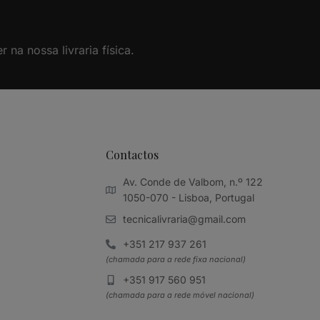
na nossa livraria física.
Contactos
Av. Conde de Valbom, n.º 122
1050-070 - Lisboa, Portugal
tecnicalivraria@gmail.com
+351 217 937 261
(chamada para a rede fixa nacional)
+351 917 560 951
(chamada para a rede móvel nacional)