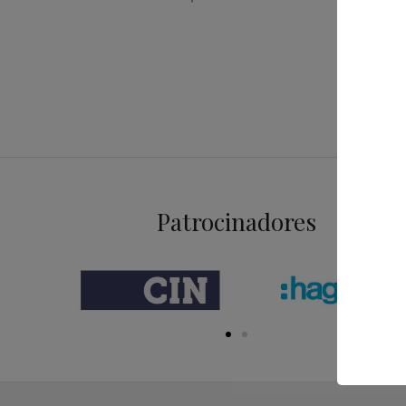
TALKING
and Othe
29,44
€
Patrocinadores