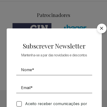
Patrocinadores
Subscrever Newsletter
Mantenha-se a par das novidades e descontos
Siga-nos nas Redes Sociais
TÉCNICA LIVRARIA »
Aceito receber comunicações por
Subscrever Newsletter