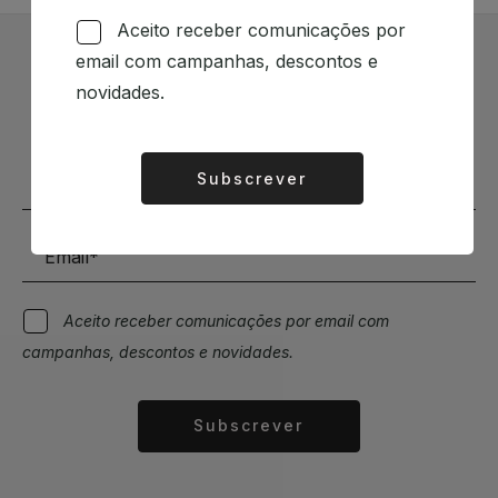
Aceito receber comunicações por
email com campanhas, descontos e
Subscrever Newsletter
novidades.
Mantenha-se a par das novidades e descontos
Subscrever
Alternative:
Aceito receber comunicações por email com
campanhas, descontos e novidades.
Subscrever
Alternative: