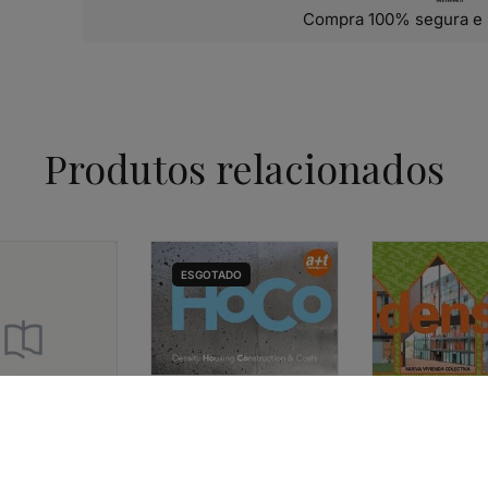
Compra 100% segura e 
Produtos relacionados
ESGOTADO
ARQUITECTURA
ARQUITECTURA
A+T – HOCO- DENSITY
A+T – DENSITY
HOUSING
VIVIENDA COL
CONSTRUCTION &
43,34
€
39,0
COSTS