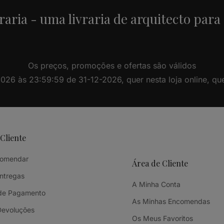
raria - uma livraria de arquitecto para
Os preços, promoções e ofertas são válidos
26 às 23:59:59 de 31-12-2026, quer nesta loja online, quer 
 Cliente
omendar
Área de Cliente
Entregas
A Minha Conta
de Pagamento
As Minhas Encomendas
Devoluções
Os Meus Favoritos