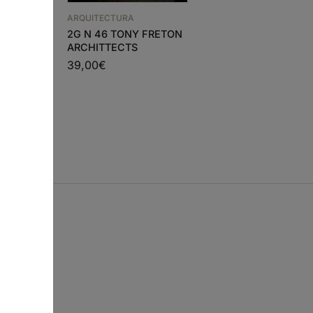
ARQUITECTURA
ARQUITECTURA
ARQUITECTURA ANI
2G N 46 TONY FRETON
ANALOGIAS
ARCHITTECTS
25,43
€
22,89
€
39,00
€
s