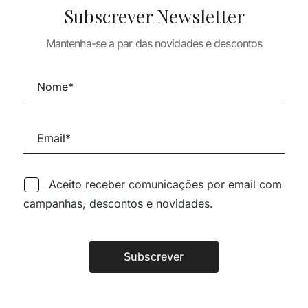
Subscrever Newsletter
50,48
€
45,43
€
TURA
RIOS
Mantenha-se a par das novidades e descontos
TADOS
36,35
€
Aceito receber comunicações por email com
campanhas, descontos e novidades.
Siga-nos nas Redes Sociai
Subscrever
Alternative:
TÉCNICA LIVRARIA »