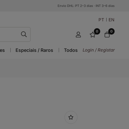
Envio DHL: PT 2–3 dias · INT 3–6 dias
PT
EN
0
0
es
Especiais / Raros
Todos
Login / Registar