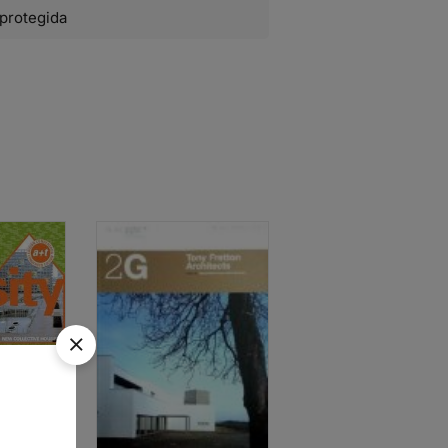
protegida
 – NUEVA
ECTIVA
0
€