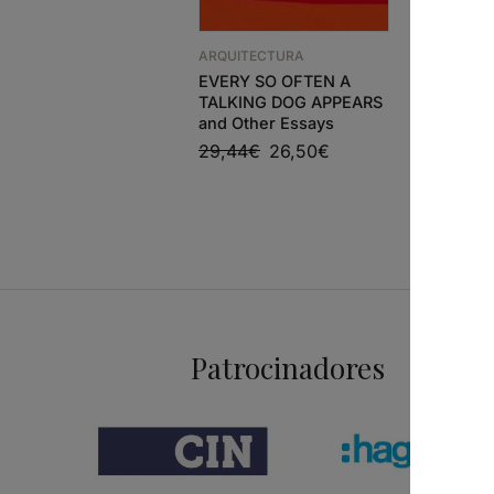
ARQUITEC
TERRITÓ
ARQUITECTURA
REABILI
EVERY SO OFTEN A
40,39
€
TALKING DOG APPEARS
and Other Essays
29,44
€
26,50
€
Patrocinadores