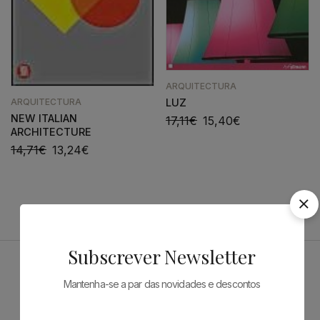
ARQUITECTURA
ARQUITECTURA
LUZ
NEW ITALIAN
17,11
€
15,40
€
ARCHITECTURE
14,71
€
13,24
€
Subscrever Newsletter
Patrocinadores
Mantenha-se a par das novidades e descontos