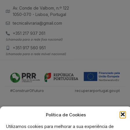
Av. Conde de Valbom, n.º 122
1050-070 - Lisboa, Portugal
tecnicalivraria@gmail.com
+351 217 937 261
(chamada para a rede fixa nacional)
+351 917 560 951
(chamada para a rede móvel nacional)
#ConstruirOFuturo
recuperarportugal.gov.pt
Política de Cookies
Utilizamos cookies para melhorar a sua experiência de