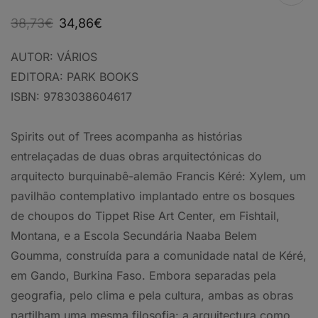
38,73
€
34,86
€
AUTOR:
VÁRIOS
EDITORA:
PARK BOOKS
ISBN:
9783038604617
Spirits out of Trees acompanha as histórias
entrelaçadas de duas obras arquitectónicas do
arquitecto burquinabê-alemão Francis Kéré: Xylem, um
pavilhão contemplativo implantado entre os bosques
de choupos do Tippet Rise Art Center, em Fishtail,
Montana, e a Escola Secundária Naaba Belem
Goumma, construída para a comunidade natal de Kéré,
em Gando, Burkina Faso. Embora separadas pela
geografia, pelo clima e pela cultura, ambas as obras
partilham uma mesma filosofia: a arquitectura como