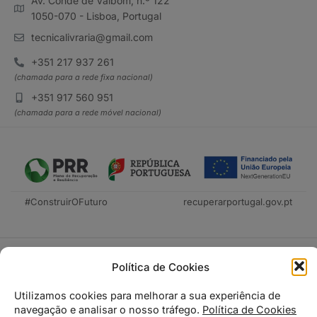
Av. Conde de Valbom, n.º 122
1050-070 - Lisboa, Portugal
tecnicalivraria@gmail.com
+351 217 937 261
(chamada para a rede fixa nacional)
+351 917 560 951
(chamada para a rede móvel nacional)
#ConstruirOFuturo
recuperarportugal.gov.pt
Política de Cookies
Utilizamos cookies para melhorar a sua experiência de
navegação e analisar o nosso tráfego.
Política de Cookies