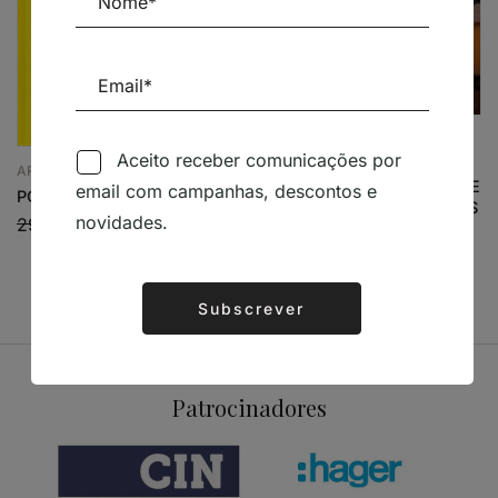
ARQUITECTURA
Aceito receber comunicações por
STRIKE A POSE –
ARQUITECTURA
ECCENTRIC ARCHITECTURE
email com campanhas, descontos e
POSITIONS
AND SPECTACULAR SPACES
novidades.
29,68
€
26,71
€
74,20
€
66,78
€
Subscrever
Alternative:
Patrocinadores