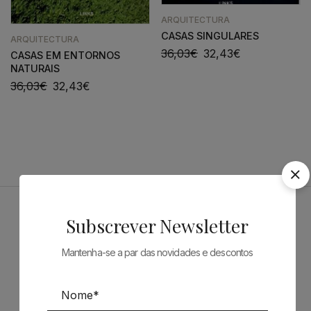
ARQUITECTURA
CASAS SINGULARES
ARQUITECTURA
36,03
€
32,43
€
CASAS EM ENTORNOS
NATURAIS
36,03
€
32,43
€
Subscrever Newsletter
Patrocinadores
Mantenha-se a par das novidades e descontos