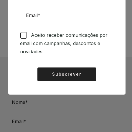
Siga-nos nas Redes Sociais
TÉCNICA LIVRARIA »
Aceito receber comunicações por
email com campanhas, descontos e
novidades.
Subscrever Newsletter
Subscrever
Alternative:
Mantenha-se a par das novidades e descontos