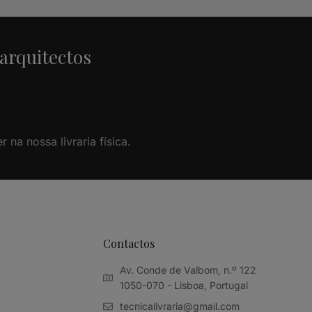
 arquitectos
na nossa livraria física.
Contactos
Av. Conde de Valbom, n.º 122
1050-070 - Lisboa, Portugal
tecnicalivraria@gmail.com