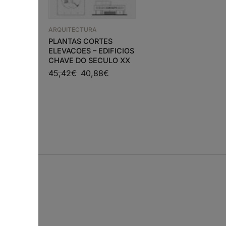
ARQUITECTURA
PLANTAS CORTES
ARQUITECTURA
 –
ELEVACOES – EDIFICIOS
2G N 37 VALERIO
CHAVE DO SECULO XX
OLGIATI
E
45,42
€
40,88
€
0
€
s