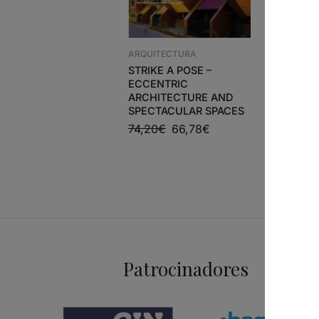
ARQUITECTURA
ARQUITEC
STRIKE A POSE –
2G N 38 
ECCENTRIC
32,31
€
ARCHITECTURE AND
SPECTACULAR SPACES
74,20
€
66,78
€
Patrocinadores