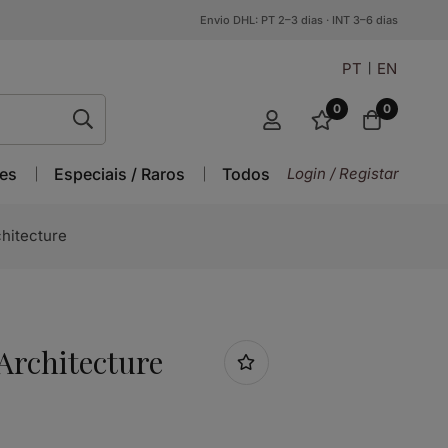
Envio DHL: PT 2–3 dias · INT 3–6 dias
PT
EN
0
0
es
Especiais / Raros
Todos
Login / Registar
chitecture
Architecture