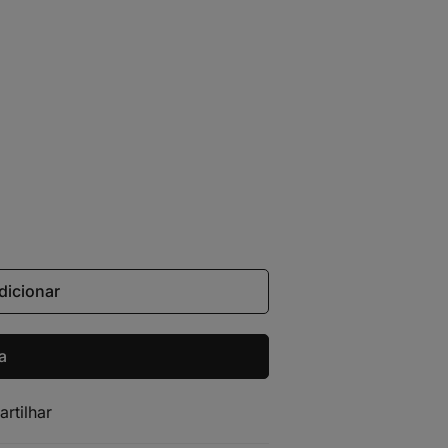
dicionar
a
artilhar