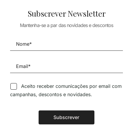
Subscrever Newsletter
ARQUITECTURA
Mantenha-se a par das novidades e descontos
TURA
ARQUITECTURA
ARCHI BOOK 60
OFIS ARHITEKTI
2G DOSSIER PORTUGAL
PORTUGUESE
2000-2005 25
29,08
€
ARCHITECTUR
EDIFÍCIOS SÉC XXI
GENERATION
45,00
€
48,00
€
43,2
Aceito receber comunicações por email com
campanhas, descontos e novidades.
Siga-nos nas Redes Sociai
Subscrever
Alternative:
TÉCNICA LIVRARIA »