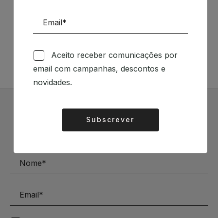
Siga-nos nas Redes Sociais
TÉCNICA LIVRARIA »
Aceito receber comunicações por
email com campanhas, descontos e
novidades.
Subscrever Newsletter
Subscrever
Alternative:
Mantenha-se a par das novidades e descontos