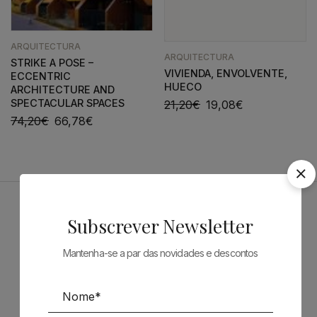
ARQUITECTURA
ARQUITECTURA
STRIKE A POSE –
VIVIENDA, ENVOLVENTE,
ECCENTRIC
HUECO
ARCHITECTURE AND
SPECTACULAR SPACES
21,20
€
19,08
€
74,20
€
66,78
€
Patrocinadores
Subscrever Newsletter
Mantenha-se a par das novidades e descontos