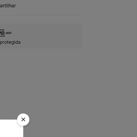
artilhar
protegida