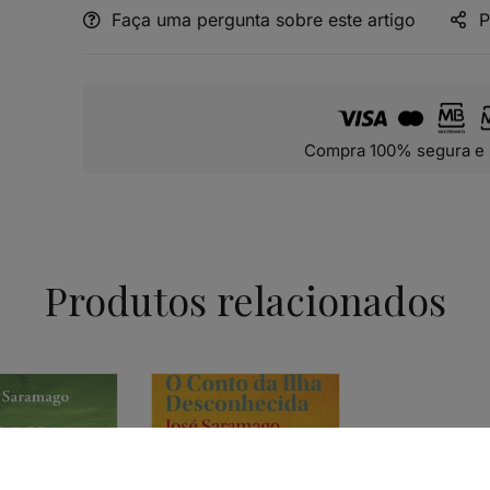
Faça uma pergunta sobre este artigo
P
Alternative:
Compra 100% segura e 
Produtos relacionados