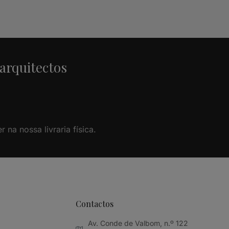
 arquitectos
na nossa livraria física.
Contactos
Av. Conde de Valbom, n.º 122