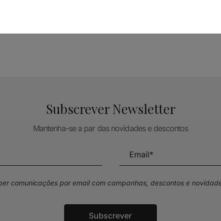
TÉCNICA LIVRARIA »
Subscrever Newsletter
Mantenha-se a par das novidades e descontos
eber comunicações por email com campanhas, descontos e novidade
Subscrever