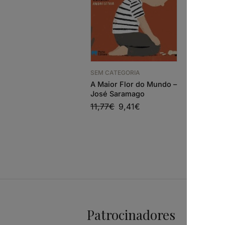
SEM CATEGORIA
SEM CATE
A Maior Flor do Mundo –
José Sar
José Saramago
Complet
11,77
€
9,41
€
31,79
€
Patrocinadores