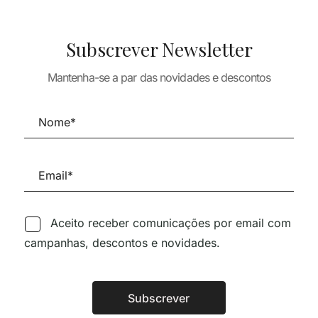
Subscrever Newsletter
Mantenha-se a par das novidades e descontos
GORIA
SEM CATEGORIA
amago – Poesia
O Conto da Ilha
a
Desconhecida – José
Saramago
25,43
€
11,77
€
9,41
€
Aceito receber comunicações por email com
campanhas, descontos e novidades.
Siga-nos nas Redes Sociai
Subscrever
Alternative: