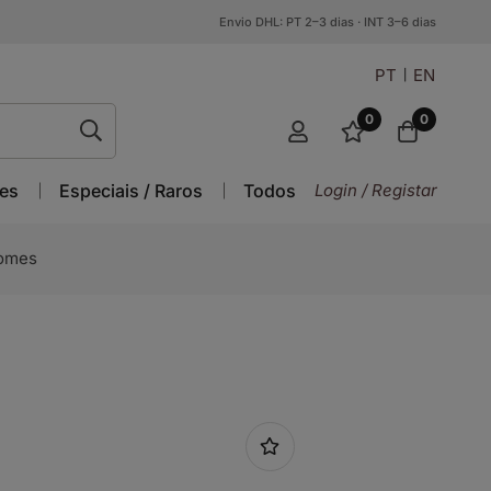
Envio DHL: PT 2–3 dias · INT 3–6 dias
PT
EN
0
0
es
Especiais / Raros
Todos
Login / Registar
nomes