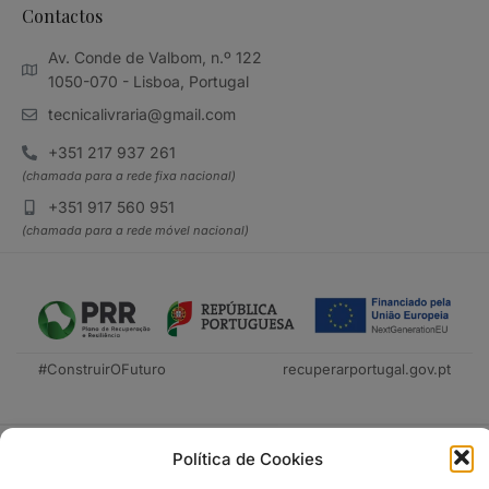
Contactos
Av. Conde de Valbom, n.º 122
1050-070 - Lisboa, Portugal
tecnicalivraria@gmail.com
+351 217 937 261
(chamada para a rede fixa nacional)
+351 917 560 951
(chamada para a rede móvel nacional)
#ConstruirOFuturo
recuperarportugal.gov.pt
Política de Cookies