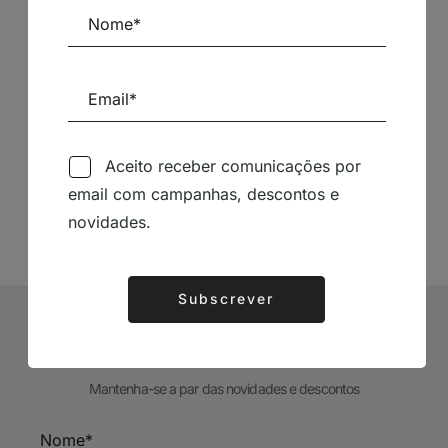
Siga-nos nas Redes Sociais
Aceito receber comunicações por
email com campanhas, descontos e
TÉCNICA LIVRARIA »
novidades.
Subscrever
Alternative:
Subscrever Newsletter
Mantenha-se a par das novidades e descontos