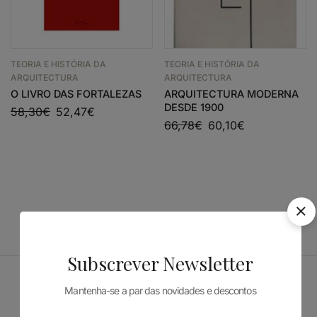
TEORIA E HISTÓRIA DA
TEORIA E HISTÓRIA DA
ARQUITECTURA
ARQUITECTURA
O LIVRO DAS FORTALEZAS
ARQUITECTURA MODERNA
DESDE 1900
58,30
€
52,47
€
66,78
€
60,10
€
Subscrever Newsletter
Mantenha-se a par das novidades e descontos
Patrocinadores