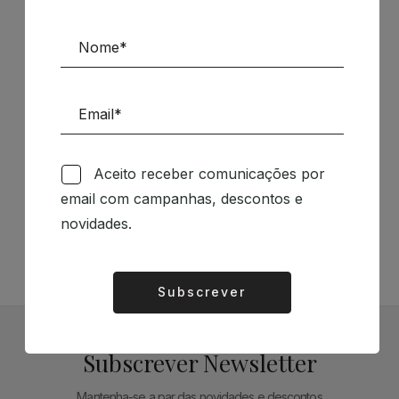
Patrocinadores
Aceito receber comunicações por
Siga-nos nas Redes Sociais
email com campanhas, descontos e
novidades.
TÉCNICA LIVRARIA »
Subscrever
Alternative:
Subscrever Newsletter
Mantenha-se a par das novidades e descontos