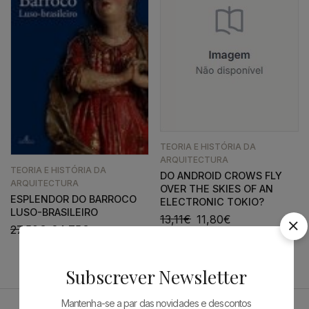
TEORIA E HISTÓRIA DA
ARQUITECTURA
TEORIA E HISTÓRIA DA
DO ANDROID CROWS FLY
ARQUITECTURA
OVER THE SKIES OF AN
ESPLENDOR DO BARROCO
ELECTRONIC TOKIO?
LUSO-BRASILEIRO
13,11
€
11,80
€
27,50
€
24,75
€
Subscrever Newsletter
Mantenha-se a par das novidades e descontos