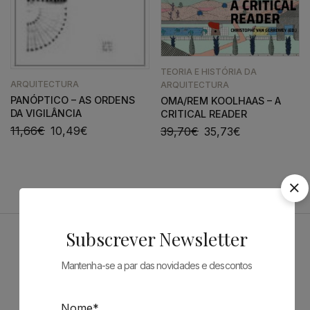
TEORIA E HISTÓRIA DA
ARQUITECTURA
ARQUITECTURA
PANÓPTICO – AS ORDENS
OMA/REM KOOLHAAS – A
DA VIGILÂNCIA
CRITICAL READER
11,66
€
10,49
€
39,70
€
35,73
€
Subscrever Newsletter
Patrocinadores
Mantenha-se a par das novidades e descontos