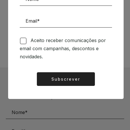
Siga-nos nas Redes Sociais
Aceito receber comunicações por
TÉCNICA LIVRARIA »
email com campanhas, descontos e
novidades.
Subscrever
Alternative:
Subscrever Newsletter
Mantenha-se a par das novidades e descontos