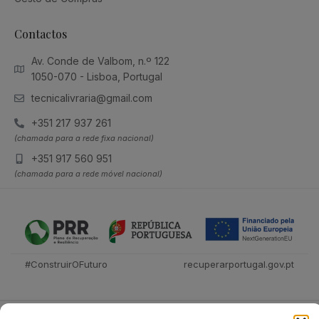
Contactos
Av. Conde de Valbom, n.º 122
1050-070 - Lisboa, Portugal
tecnicalivraria@gmail.com
+351 217 937 261
(chamada para a rede fixa nacional)
+351 917 560 951
(chamada para a rede móvel nacional)
#ConstruirOFuturo
recuperarportugal.gov.pt