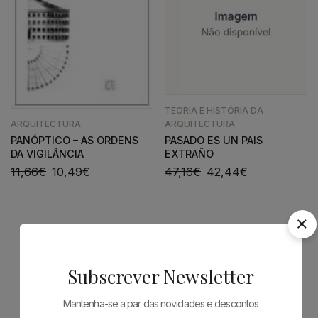
TEORIA E HISTÓRIA DA
ARQUITECTURA
ARQUITECTURA
PANÓPTICO – AS ORDENS
PASADO ES UN PAIS
DA VIGILÂNCIA
EXTRAÑO
11,66
€
10,49
€
47,16
€
42,44
€
Subscrever Newsletter
Mantenha-se a par das novidades e descontos