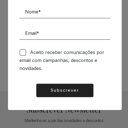
Patrocinadores
Siga-nos nas Redes Sociais
Aceito receber comunicações por
email com campanhas, descontos e
TÉCNICA LIVRARIA »
novidades.
Subscrever
Alternative:
Subscrever Newsletter
Mantenha-se a par das novidades e descontos