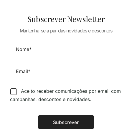
Subscrever Newsletter
HISTÓRIA DA
TEORIA E HISTÓR
Mantenha-se a par das novidades e descontos
TEORIA E HISTÓRIA DA
TURA
ARQUITECTURA
ARQUITECTURA
THROPOLOGY
LEON BATTIST
GESTURES –
E AND PLACE
ALBERTI
Atmospheric Perception
34,60
€
And Architecture
14,84
€
13,36
25,00
€
22,50
€
Aceito receber comunicações por email com
campanhas, descontos e novidades.
Siga-nos nas Redes Sociai
Subscrever
Alternative: