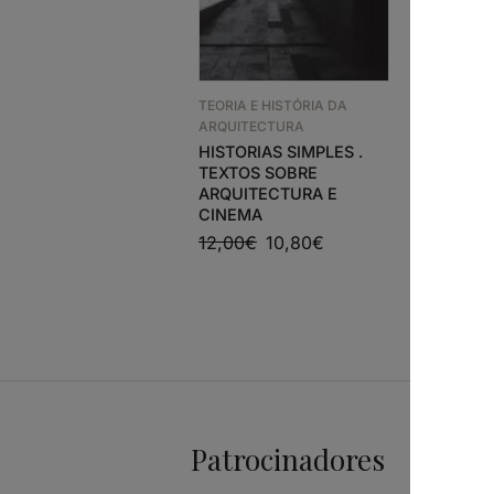
TEORIA E 
TEORIA E HISTÓRIA DA
ARQUITEC
ARQUITECTURA
THE AN
HISTORIAS SIMPLES .
OF SPAC
TEXTOS SOBRE
ARQUITECTURA E
38,44
€
CINEMA
12,00
€
10,80
€
Patrocinadores