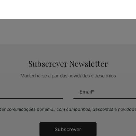
TÉCNICA LIVRARIA »
Subscrever Newsletter
Mantenha-se a par das novidades e descontos
eber comunicações por email com campanhas, descontos e novidade
Subscrever