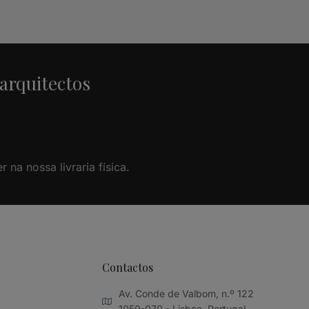
 arquitectos
na nossa livraria física.
Contactos
Av. Conde de Valbom, n.º 122
1050-070 - Lisboa, Portugal