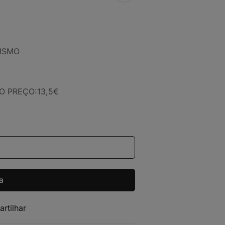
ANISMO
 PREÇO:13,5€
a
artilhar