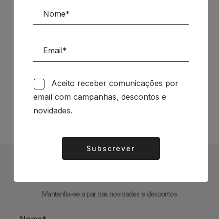
Siga-nos nas Redes Sociais
Aceito receber comunicações por
email com campanhas, descontos e
TÉCNICA LIVRARIA »
novidades.
Subscrever
Alternative:
Subscrever Newsletter
Mantenha-se a par das novidades e descontos