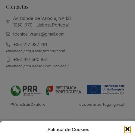
Contactos
Av. Conde de Valbom, n.º 122
1050-070 - Lisboa, Portugal
tecnicalivraria@gmail.com
+351 217 937 261
(chamada para a rede fixa nacional)
+351 917 560 951
(chamada para a rede móvel nacional)
#ConstruirOFuturo
recuperarportugal.gov.pt
Política de Cookies