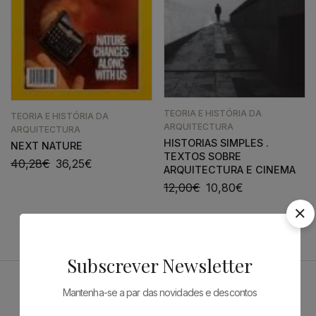
TEORIA E HISTÓRIA DA
TEORIA E HISTÓRIA DA
ARQUITECTURA
ARQUITECTURA
HISTORIAS SIMPLES .
NEXT NATURE
TEXTOS SOBRE
40,28
€
36,25
€
ARQUITECTURA E CINEMA
12,00
€
10,80
€
Subscrever Newsletter
Mantenha-se a par das novidades e descontos
Patrocinadores