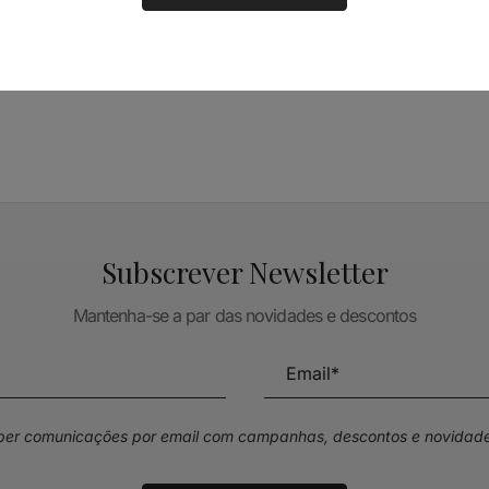
TÉCNICA LIVRARIA »
Subscrever Newsletter
Mantenha-se a par das novidades e descontos
eber comunicações por email com campanhas, descontos e novidade