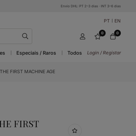
Envio DHL: PT 2–3 dias · INT 3–6 dias
PT
EN
0
0
es
Especiais / Raros
Todos
Login / Registar
 THE FIRST MACHINE AGE
HE FIRST