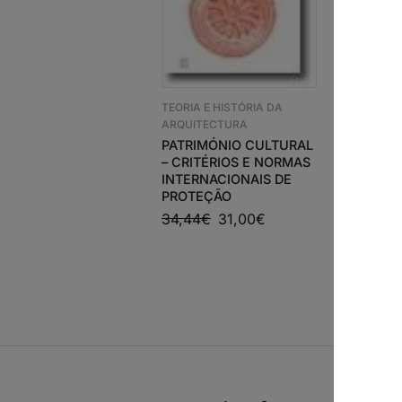
TEORIA E 
TEORIA E HISTÓRIA DA
ARQUITEC
ARQUITECTURA
THE AN
PATRIMÓNIO CULTURAL
OF SPAC
– CRITÉRIOS E NORMAS
INTERNACIONAIS DE
38,44
€
PROTEÇÃO
34,44
€
31,00
€