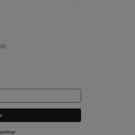
E AGE
a
artilhar