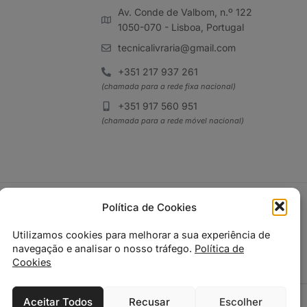
Av. Conde de Valbom, n.º 122
1050-070 - Lisboa, Portugal
tecnicalivraria@gmail.com
+351 217 937 261
(chamada para a rede fixa nacional)
+351 917 560 951
(chamada para a rede móvel nacional)
Política de Cookies
Utilizamos cookies para melhorar a sua experiência de
navegação e analisar o nosso tráfego.
Política de
Cookies
Aceitar Todos
Recusar
Escolher