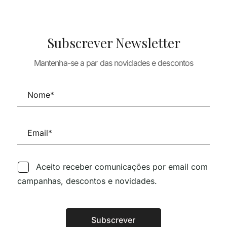
TEORIA E HISTÓRIA DA
Subscrever Newsletter
ARQUITECTURA
ARQUITECTURA
HISTÓRIA DA
TEORIA E HISTÓR
MODERNA DESDE 1900
Mantenha-se a par das novidades e descontos
TURA
ARQUITECTURA
66,78
€
60,10
€
THROPOLOGY
ANTI-OBJECT
E AND PLACE
15,56
€
14,00
34,60
€
Aceito receber comunicações por email com
campanhas, descontos e novidades.
Subscrever
Siga-nos nas Redes Sociai
Alternative: