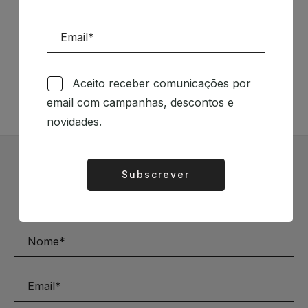
Siga-nos nas Redes Sociais
TÉCNICA LIVRARIA »
Aceito receber comunicações por
email com campanhas, descontos e
novidades.
Subscrever Newsletter
Subscrever
Alternative:
Mantenha-se a par das novidades e descontos