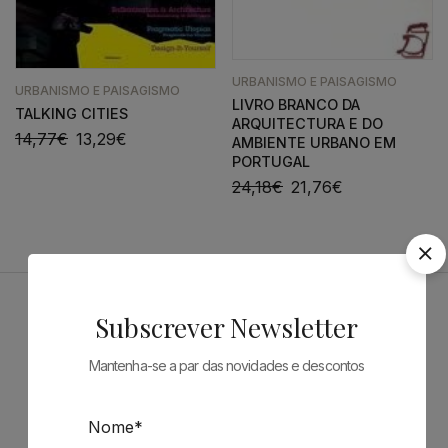
URBANISMO E PAISAGISMO
URBANISMO E PAISAGISMO
LIVRO BRANCO DA
TALKING CITIES
ARQUITECTURA E DO
14,77
€
13,29
€
AMBIENTE URBANO EM
PORTUGAL
24,18
€
21,76
€
Subscrever Newsletter
Patrocinadores
Mantenha-se a par das novidades e descontos