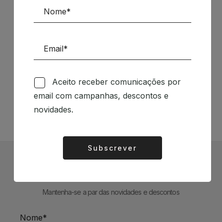
Siga-nos nas Redes Sociais
Aceito receber comunicações por
email com campanhas, descontos e
TÉCNICA LIVRARIA »
novidades.
Subscrever
Alternative:
Subscrever Newsletter
Mantenha-se a par das novidades e descontos