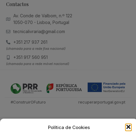
Contactos
Av. Conde de Valbom, n.º 122
1050-070 - Lisboa, Portugal
tecnicalivraria@gmail.com
+351 217 937 261
(chamada para a rede fixa nacional)
+351 917 560 951
(chamada para a rede móvel nacional)
#ConstruirOFuturo
recuperarportugal.gov.pt
Política de Cookies