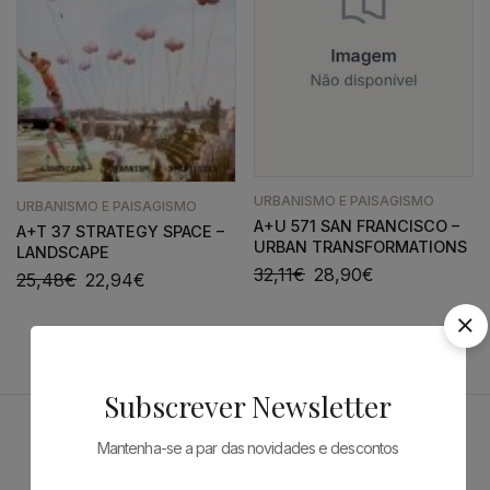
URBANISMO E PAISAGISMO
URBANISMO E PAISAGISMO
A+U 571 SAN FRANCISCO –
A+T 37 STRATEGY SPACE –
URBAN TRANSFORMATIONS
LANDSCAPE
32,11
€
28,90
€
25,48
€
22,94
€
Subscrever Newsletter
Mantenha-se a par das novidades e descontos
Patrocinadores