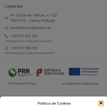
Contactos
Av. Conde de Valbom, n.º 122
1050-070 - Lisboa, Portugal
tecnicalivraria@gmail.com
+351 217 937 261
(chamada para a rede fixa nacional)
+351 917 560 951
(chamada para a rede móvel nacional)
#ConstruirOFuturo
recuperarportugal.gov.pt
Política de Cookies