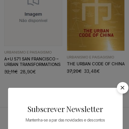
URBANISMO E PAISAGISMO
URBANISMO E PAISAGISMO
A+U 571 SAN FRANCISCO –
THE URBAN CODE OF CHINA
URBAN TRANSFORMATIONS
37,20
€
33,48
€
32,11
€
28,90
€
Subscrever Newsletter
Mantenha-se a par das novidades e descontos
Patrocinadores