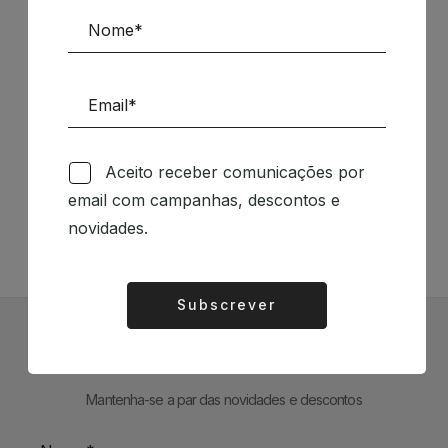
Siga-nos nas Redes Sociais
Aceito receber comunicações por
email com campanhas, descontos e
TÉCNICA LIVRARIA »
novidades.
Subscrever
Alternative:
Subscrever Newsletter
Mantenha-se a par das novidades e descontos