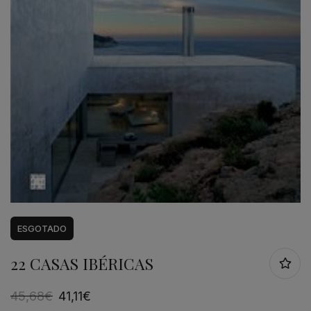
ESGOTADO
22 CASAS IBÉRICAS
45,68
€
41,11
€