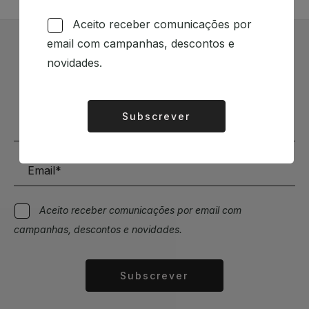
Aceito receber comunicações por
email com campanhas, descontos e
Subscrever Newsletter
novidades.
Mantenha-se a par das novidades e descontos
Subscrever
Alternative:
Aceito receber comunicações por email com
campanhas, descontos e novidades.
Subscrever
Alternative: