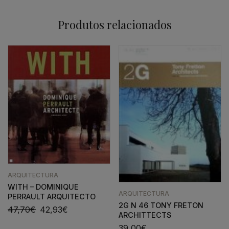
Produtos relacionados
ARQUITECTURA
WITH – DOMINIQUE
ARQUITECTURA
PERRAULT ARQUITECTO
2G N 46 TONY FRETON
47,70
€
42,93
€
ARCHITTECTS
39,00
€