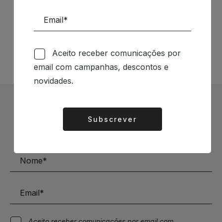
Siga-nos nas Redes Sociais
TÉCNICA LIVRARIA »
Aceito receber comunicações por
email com campanhas, descontos e
novidades.
Subscrever Newsletter
Subscrever
Alternative:
Mantenha-se a par das novidades e descontos
Aceito receber comunicações por email com