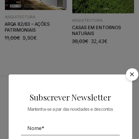
ARQUITECTURA
ARQUITECTURA
ARQA 82/83 – AÇÕES
CASAS EM ENTORNOS
PATRIMONIAIS
NATURAIS
11,00
€
9,90
€
36,03
€
32,43
€
Patrocinadores
Subscrever Newsletter
Mantenha-se a par das novidades e descontos