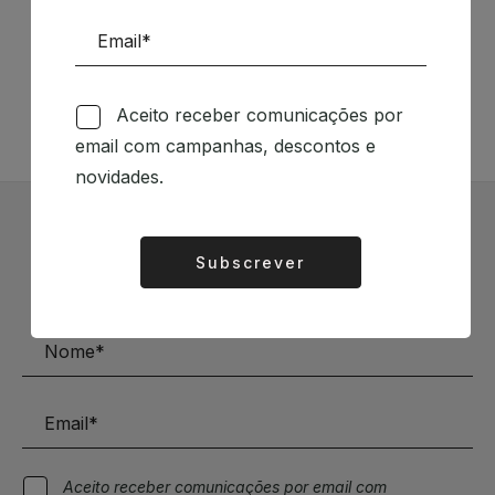
Siga-nos nas Redes Sociais
TÉCNICA LIVRARIA »
Aceito receber comunicações por
email com campanhas, descontos e
novidades.
Subscrever Newsletter
Subscrever
Alternative:
Mantenha-se a par das novidades e descontos
Aceito receber comunicações por email com