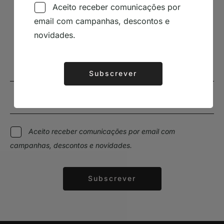
Aceito receber comunicações por
email com campanhas, descontos e
Subscrever Newsletter
novidades.
Mantenha-se a par das novidades e descontos
Subscrever
Alternative:
Aceito receber comunicações por email com
campanhas, descontos e novidades.
Subscrever
Alternative: