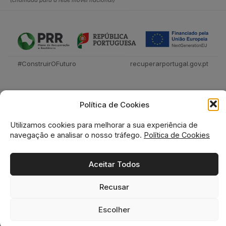
#ConstruirOFuturo
recuperarportugal.gov.pt
Política de Cookies
Utilizamos cookies para melhorar a sua experiência de
navegação e analisar o nosso tráfego.
Política de Cookies
Tecnica Livraria © 2026
Aceitar Todos
Recusar
0
0
Escolher
Home
Loja
Favoritos
Cesto
Pesquisa