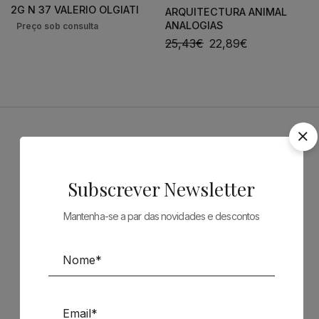
2G N 37 VALERIO OLGIATI
ARQUITECTURA ANIMAL
ANALOGIAS
25,43
€
22,89
€
Patrocinadores
Subscrever Newsletter
Mantenha-se a par das novidades e descontos
Siga-nos nas Redes Sociais
TÉCNICA LIVRARIA »