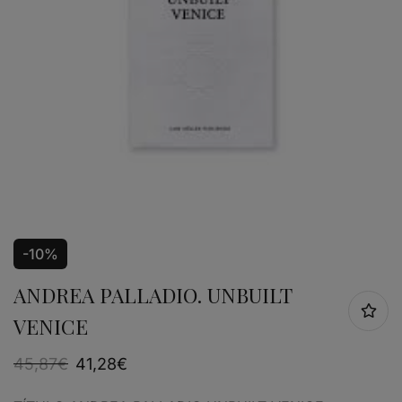
-10%
ANDREA PALLADIO. UNBUILT
VENICE
45,87
€
41,28
€