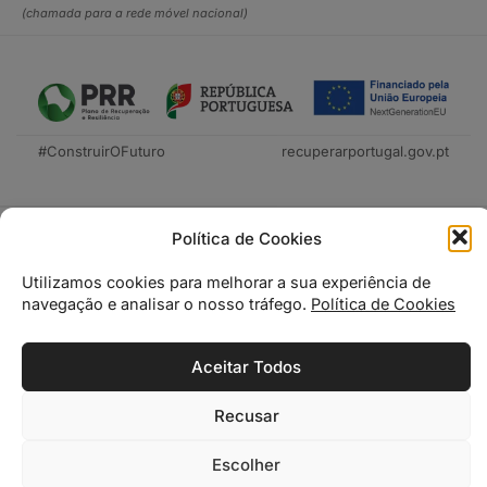
(chamada para a rede móvel nacional)
#ConstruirOFuturo
recuperarportugal.gov.pt
Política de Cookies
Utilizamos cookies para melhorar a sua experiência de
navegação e analisar o nosso tráfego.
Política de Cookies
Tecnica Livraria © 2026
Aceitar Todos
Recusar
0
0
Escolher