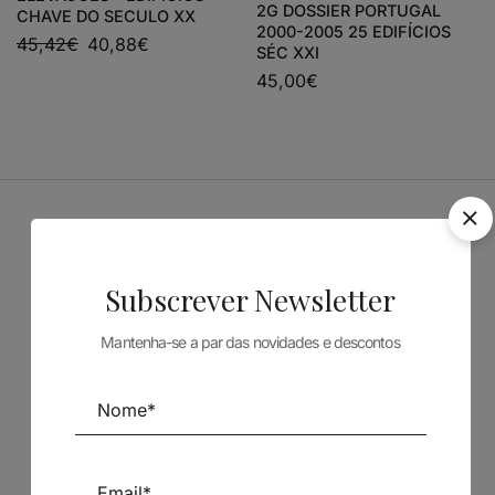
2G DOSSIER PORTUGAL
CHAVE DO SECULO XX
2000-2005 25 EDIFÍCIOS
45,42
€
40,88
€
SÉC XXI
45,00
€
Patrocinadores
Subscrever Newsletter
Mantenha-se a par das novidades e descontos
Siga-nos nas Redes Sociais
TÉCNICA LIVRARIA »