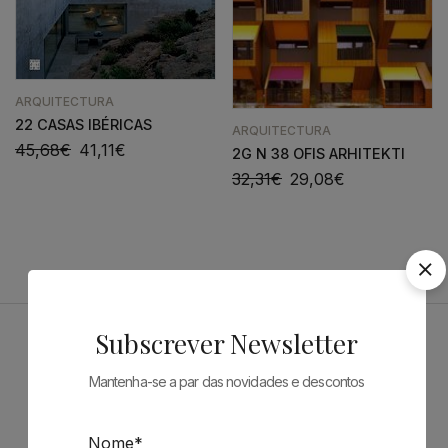
ARQUITECTURA
22 CASAS IBÉRICAS
ARQUITECTURA
45,68
€
41,11
€
2G N 38 OFIS ARHITEKTI
32,31
€
29,08
€
Subscrever Newsletter
Patrocinadores
Mantenha-se a par das novidades e descontos