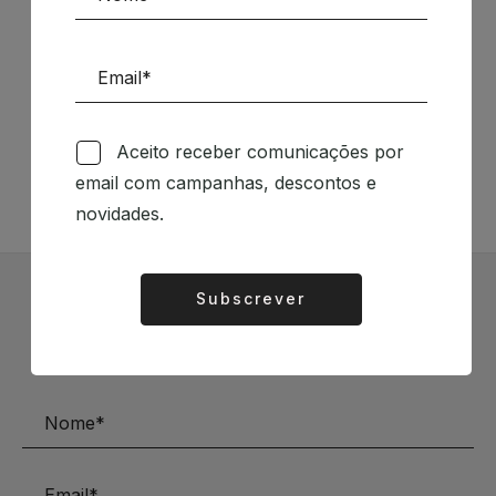
Siga-nos nas Redes Sociais
Aceito receber comunicações por
TÉCNICA LIVRARIA »
email com campanhas, descontos e
novidades.
Subscrever
Alternative:
Subscrever Newsletter
Mantenha-se a par das novidades e descontos