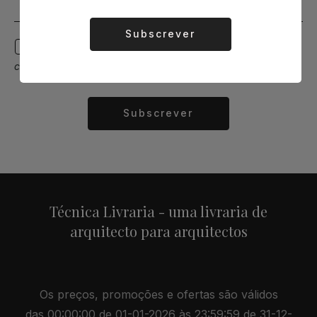
Subscrever
Alternative:
Aceito receber comunicações por email com
campanhas, descontos e novidades.
Subscrever
Alternative:
Técnica Livraria - uma livraria de
arquitecto para arquitectos
Os preços, promoções e ofertas são válidos
das 00:00:00 de 01-01-2026 às 23:59:59 de 31-12-