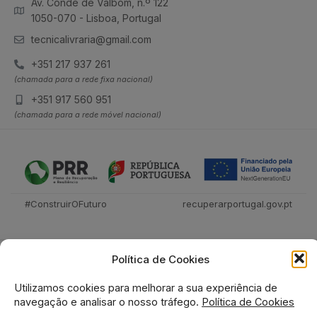
Av. Conde de Valbom, n.º 122
1050-070 - Lisboa, Portugal
tecnicalivraria@gmail.com
+351 217 937 261
(chamada para a rede fixa nacional)
+351 917 560 951
(chamada para a rede móvel nacional)
#ConstruirOFuturo
recuperarportugal.gov.pt
Política de Cookies
Utilizamos cookies para melhorar a sua experiência de
navegação e analisar o nosso tráfego.
Política de Cookies