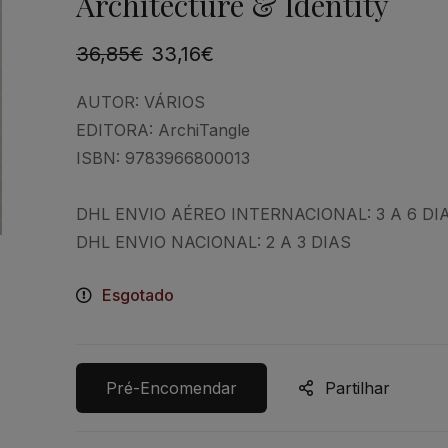
Architecture & Identity
36,85
€
33,16
€
AUTOR:
VÁRIOS
EDITORA:
ArchiTangle
ISBN:
9783966800013
DHL ENVIO AÉREO INTERNACIONAL: 3 A 6 DI
DHL ENVIO NACIONAL: 2 A 3 DIAS
Esgotado
Pré-Encomendar
Partilhar