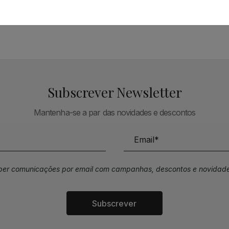
TÉCNICA LIVRARIA »
Subscrever Newsletter
Mantenha-se a par das novidades e descontos
eber comunicações por email com campanhas, descontos e novidade
Subscrever