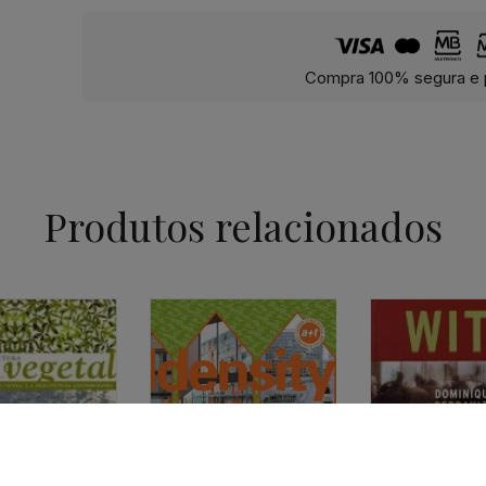
Compra 100% segura e 
Produtos relacionados
ARQUITECTURA
A+T – DENSITY – NUEVA