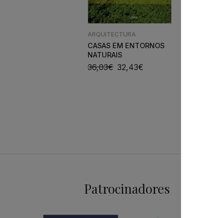
ARQUITE
ARQUITECTURA
ARQUIT
CASAS EM ENTORNOS
VEGETAL
NATURAIS
22,26
€
36,03
€
32,43
€
Patrocinadores