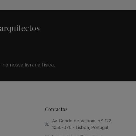
 arquitectos
na nossa livraria física.
Contactos
Av. Conde de Valbom, n.º 122
1050-070 - Lisboa, Portugal