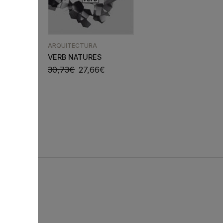
CONSTRUÇÕES
IQUE
QUITECTO
ARQUITECTURA
SMALL SCALE BIG
CHANGE
VERB NATURES
€
41,00
€
36,90
€
30,73
€
27,66
€
s