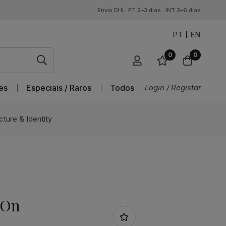
Envio DHL: PT 2–3 dias · INT 3–6 dias
PT
EN
0
0
es
Especiais / Raros
Todos
Login / Registar
cture & Identity
 On