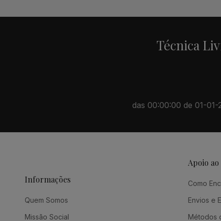
Técnica Liv
das 00:00:00 de 01-01-20
Apoio ao
Informações
Como En
Quem Somos
Envios e 
Missão Social
Métodos 