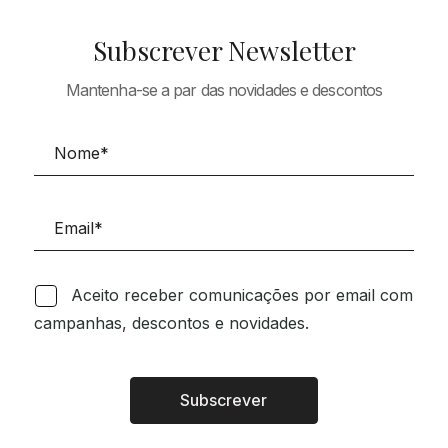
VIVIENDA COLECTIVA
Subscrever Newsletter
43,34
€
39,00
€
ARQUITECTURA
CTURA
WITH – DOMIN
ECTURA
Mantenha-se a par das novidades e descontos
PERRAULT AR
 ANALOGIAS
47,70
€
42,93
20,03
€
Aceito receber comunicações por email com
campanhas, descontos e novidades.
Siga-nos nas Redes Sociai
Subscrever
Alternative: