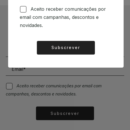
Aceito receber comunicações por
email com campanhas, descontos e
Subscrever Newsletter
novidades.
Mantenha-se a par das novidades e descontos
Subscrever
Alternative:
Aceito receber comunicações por email com
campanhas, descontos e novidades.
Subscrever
Alternative: