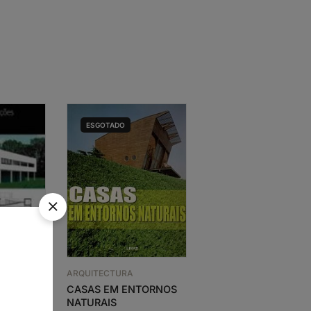
ESGOTADO
ARQUITECTURA
TES
ARQUITECTURA
ARQA 82/83 – AÇÕES
DIFICIOS
CASAS EM ENTORNOS
PATRIMONIAIS
CULO XX
NATURAIS