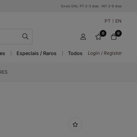
Envio DHL: PT 2–3 dias · INT 3–6 dias
PT
EN
0
0
es
Especiais / Raros
Todos
Login / Registar
RES