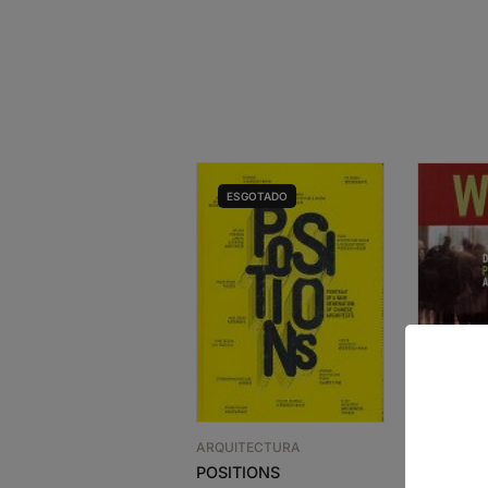
ESGOTADO
ARQUITEC
WITH – 
ARQUITECTURA
PERRAUL
POSITIONS
47,70
€