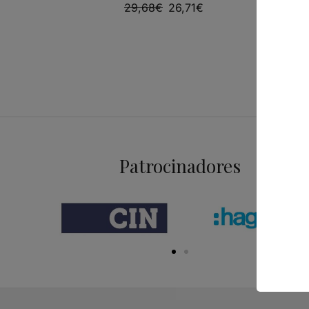
29,68
€
26,71
€
Patrocinadores