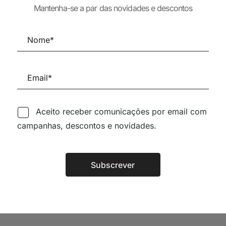
45,42
€
40,8
Mantenha-se a par das novidades e descontos
40,39
€
36,35
€
Aceito receber comunicações por email com
Siga-nos nas Redes Sociai
campanhas, descontos e novidades.
TÉCNICA LIVRARIA »
Subscrever
Alternative: