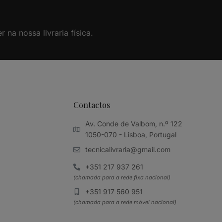
na nossa livraria física.
Contactos
Av. Conde de Valbom, n.º 122
1050-070 - Lisboa, Portugal
tecnicalivraria@gmail.com
+351 217 937 261
(chamada para a rede fixa nacional)
+351 917 560 951
(chamada para a rede móvel nacional)