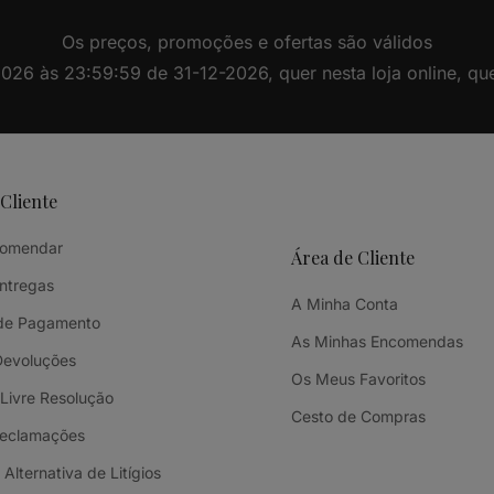
Os preços, promoções e ofertas são válidos
26 às 23:59:59 de 31-12-2026, quer nesta loja online, quer 
 Cliente
omendar
Área de Cliente
Entregas
A Minha Conta
de Pagamento
As Minhas Encomendas
Devoluções
Os Meus Favoritos
 Livre Resolução
Cesto de Compras
Reclamações
Alternativa de Litígios