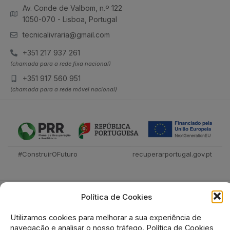
Av. Conde de Valbom, n.º 122
1050-070 - Lisboa, Portugal
tecnicalivraria@gmail.com
+351 217 937 261
(chamada para a rede fixa nacional)
+351 917 560 951
(chamada para a rede móvel nacional)
#ConstruirOFuturo
recuperarportugal.gov.pt
Política de Cookies
Utilizamos cookies para melhorar a sua experiência de
navegação e analisar o nosso tráfego.
Política de Cookies