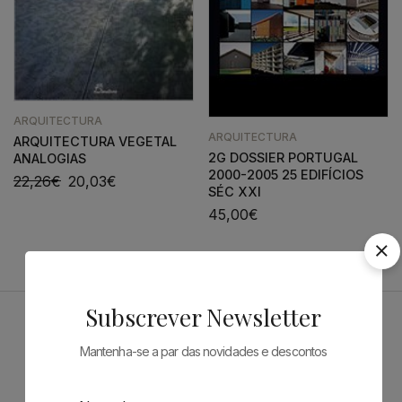
ARQUITECTURA
ARQUITECTURA
ARQUITECTURA VEGETAL
2G DOSSIER PORTUGAL
ANALOGIAS
2000-2005 25 EDIFÍCIOS
22,26
€
20,03
€
SÉC XXI
45,00
€
Subscrever Newsletter
Patrocinadores
Mantenha-se a par das novidades e descontos