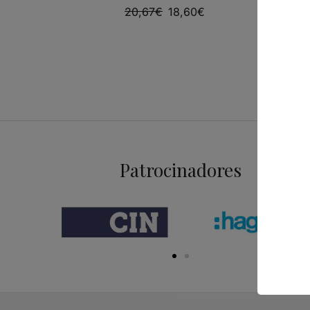
CERAMIC
20,67
€
18,60
€
ARQUIT
27,56
€
Patrocinadores