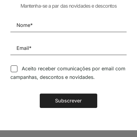
A EN
Mantenha-se a par das novidades e descontos
30,73
€
27,66
ECTURA
24,80
€
Aceito receber comunicações por email com
Siga-nos nas Redes Sociai
campanhas, descontos e novidades.
TÉCNICA LIVRARIA »
Subscrever
Alternative: