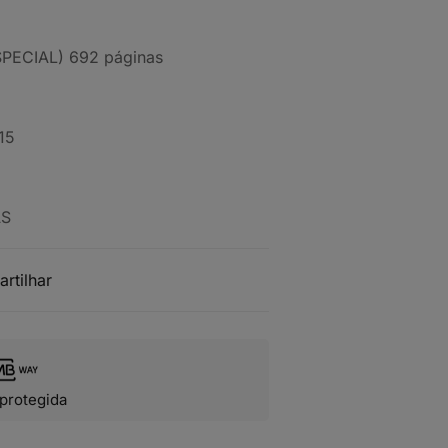
ECIAL) 692 páginas
15
AS
artilhar
protegida