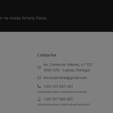
na nossa livraria física.
Contactos
Av. Conde de Valbom, n.º 122
1050-070 - Lisboa, Portugal
tecnicalivraria@gmail.com
+351 217 937 261
(chamada para a rede fixa nacional)
+351 917 560 951
(chamada para a rede móvel nacional)