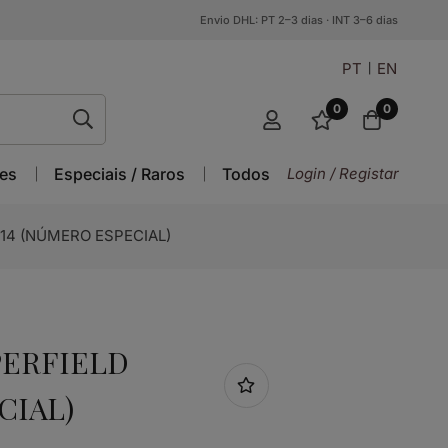
Envio DHL: PT 2–3 dias · INT 3–6 dias
PT
EN
0
0
es
Especiais / Raros
Todos
Login / Registar
014 (NÚMERO ESPECIAL)
PERFIELD
CIAL)