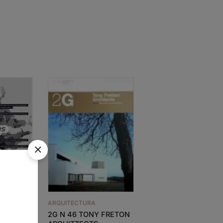
ESGOTADO
ARQUITECTURA
ARQUITECTURA
CASAS EM ENTORN
2G N 46 TONY FRETON
NATURAIS
S