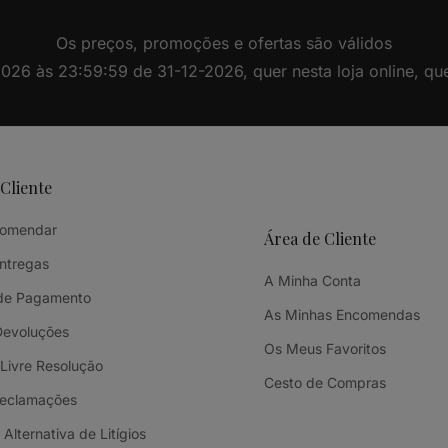
Os preços, promoções e ofertas são válidos
26 às 23:59:59 de 31-12-2026, quer nesta loja online, quer 
 Cliente
omendar
Área de Cliente
Entregas
A Minha Conta
de Pagamento
As Minhas Encomendas
Devoluções
Os Meus Favoritos
 Livre Resolução
Cesto de Compras
Reclamações
Alternativa de Litígios