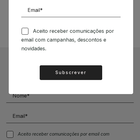
Siga-nos nas Redes Sociais
TÉCNICA LIVRARIA »
Aceito receber comunicações por
email com campanhas, descontos e
novidades.
Subscrever Newsletter
Subscrever
Alternative:
Mantenha-se a par das novidades e descontos
Aceito receber comunicações por email com