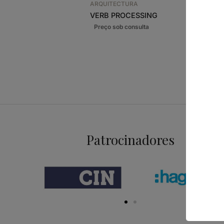
GLASS D
ARQUITECTURA
30,22
€
VERB PROCESSING
Patrocinadores