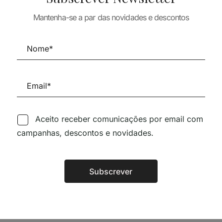
ESIGN
PERRAULT ARQUITECTO
2G N 46 TONY
27,20
€
47,70
€
42,93
€
Mantenha-se a par das novidades e descontos
ARCHITTECTS
39,00
€
Aceito receber comunicações por email com
Siga-nos nas Redes Sociai
campanhas, descontos e novidades.
Subscrever
TÉCNICA LIVRARIA »
Alternative: