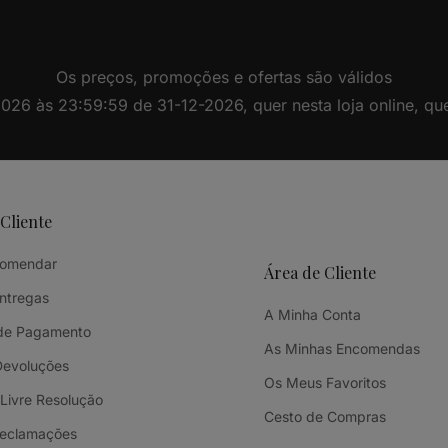
Os preços, promoções e ofertas são válidos
26 às 23:59:59 de 31-12-2026, quer nesta loja online, quer 
 Cliente
omendar
Área de Cliente
Entregas
A Minha Conta
de Pagamento
As Minhas Encomendas
Devoluções
Os Meus Favoritos
 Livre Resolução
Cesto de Compras
Reclamações