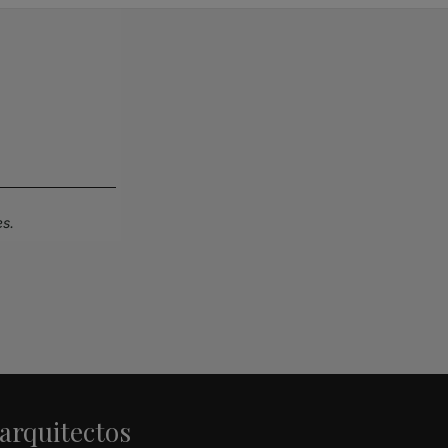
s.
 arquitectos