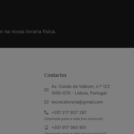
na nossa livraria física.
Contactos
Av. Conde de Valbom, n.º 122
1050-070 - Lisboa, Portugal
tecnicalivraria@gmail.com
+351 217 937 261
(chamada para a rede fixa nacional)
+351 917 560 951
(chamada para a rede móvel nacional)