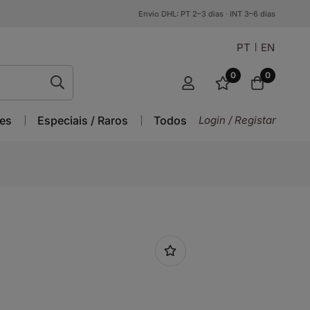
Envio DHL: PT 2–3 dias · INT 3–6 dias
PT
EN
0
0
es
Especiais / Raros
Todos
Login / Registar