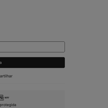
a
artilhar
protegida