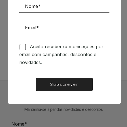
Siga-nos nas Redes Sociais
Aceito receber comunicações por
email com campanhas, descontos e
TÉCNICA LIVRARIA »
novidades.
Subscrever
Alternative:
Subscrever Newsletter
Mantenha-se a par das novidades e descontos