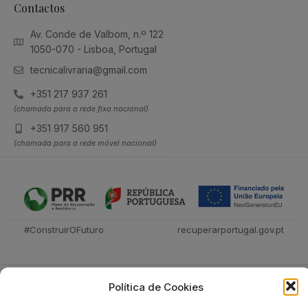
Contactos
Av. Conde de Valbom, n.º 122
1050-070 - Lisboa, Portugal
tecnicalivraria@gmail.com
+351 217 937 261
(chamada para a rede fixa nacional)
+351 917 560 951
(chamada para a rede móvel nacional)
#ConstruirOFuturo
recuperarportugal.gov.pt
Política de Cookies