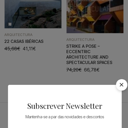
ARQUITECTURA
ARQUITECTURA
22 CASAS IBÉRICAS
STRIKE A POSE –
45,68
€
41,11
€
ECCENTRIC
ARCHITECTURE AND
SPECTACULAR SPACES
74,20
€
66,78
€
Subscrever Newsletter
Mantenha-se a par das novidades e descontos
Patrocinadores