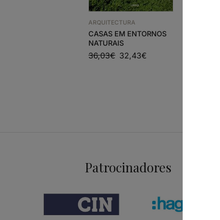
ARQUITECTURA
ARQUITEC
CASAS EM ENTORNOS
2G N 37 
NATURAIS
OLGIATI
36,03
€
32,43
€
Patrocinadores