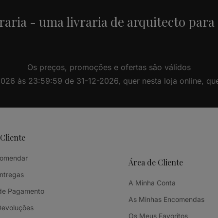
raria - uma livraria de arquitecto para
Os preços, promoções e ofertas são válidos
26 às 23:59:59 de 31-12-2026, quer nesta loja online, quer 
 Cliente
omendar
Área de Cliente
Entregas
A Minha Conta
de Pagamento
As Minhas Encomendas
Devoluções
Os Meus Favoritos