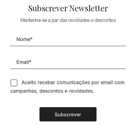
Subscrever Newsletter
ARQUITECTURA
ARQUITECTURA
TURA
MATERIA Y FORMA II
Mantenha-se a par das novidades e descontos
LIGHT IN
VALERIO
20,38
€
18,34
€
ARCHITECTUR
20,67
€
18,60
Aceito receber comunicações por email com
campanhas, descontos e novidades.
Siga-nos nas Redes Sociai
Subscrever
Alternative:
TÉCNICA LIVRARIA »