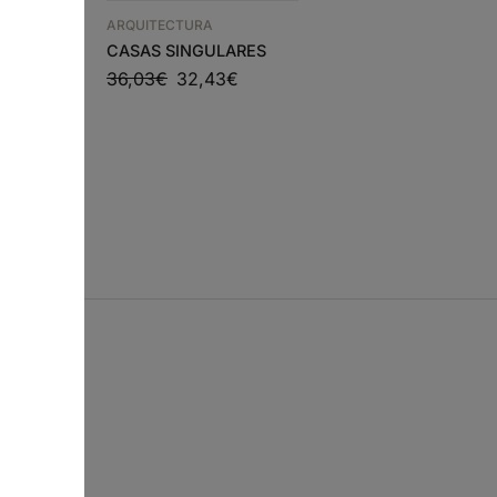
ARQUITECTURA
ARQUITECTURA
CASAS SINGULARES
ARQUITECTURA
36,03
€
32,43
€
VEGETAL ANALOGIA
E
22,26
€
20,03
€
€
s