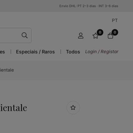
Envio DHL: PT 2–3 dias · INT 3–6 dias
PT
0
0
es
Especiais / Raros
Todos
Login / Registar
ientale
ientale