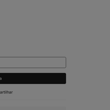
a
artilhar