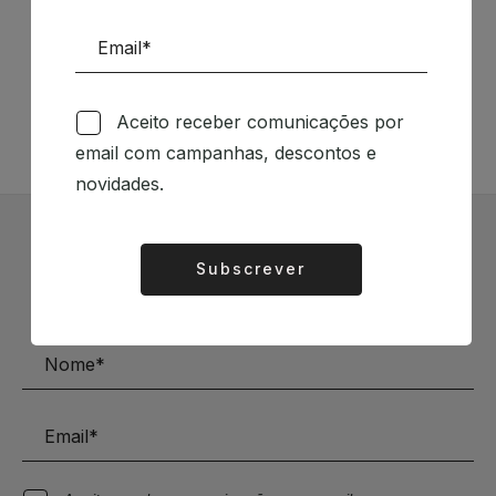
Siga-nos nas Redes Sociais
TÉCNICA LIVRARIA »
Aceito receber comunicações por
email com campanhas, descontos e
novidades.
Subscrever Newsletter
Subscrever
Alternative:
Mantenha-se a par das novidades e descontos