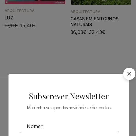
ARQUITECTURA
ARQUITECTURA
LUZ
CASAS EM ENTORNOS
NATURAIS
17,11
€
15,40
€
36,03
€
32,43
€
Patrocinadores
Subscrever Newsletter
Mantenha-se a par das novidades e descontos