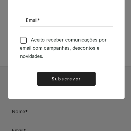
Siga-nos nas Redes Sociais
Aceito receber comunicações por
TÉCNICA LIVRARIA »
email com campanhas, descontos e
novidades.
Subscrever
Alternative:
Subscrever Newsletter
Mantenha-se a par das novidades e descontos