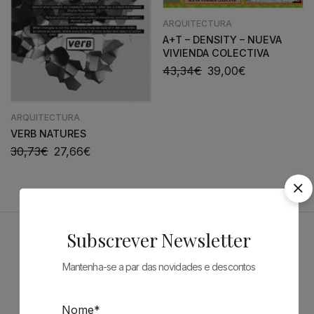
ARQUITECTURA
A+T – DENSITY – NUEVA
VIVIENDA COLECTIVA
43,34
€
39,00
€
ARQUITECTURA
VERB NATURES
30,73
€
27,66
€
Subscrever Newsletter
Patrocinadores
Mantenha-se a par das novidades e descontos