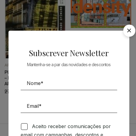
ARQUITECTURA
A+T – DENSITY – NUEVA
VIVIENDA COLECTIVA
Subscrever Newsletter
43,34
€
39,00
€
Mantenha-se a par das novidades e descontos
ARQUITECTURA
PUBLICO, PRIVADO, EFIMERO
– LA CERAMICA EN
ARQUITECTURA
27,56
€
24,80
€
Aceito receber comunicações por
email com campanhas, descontos e