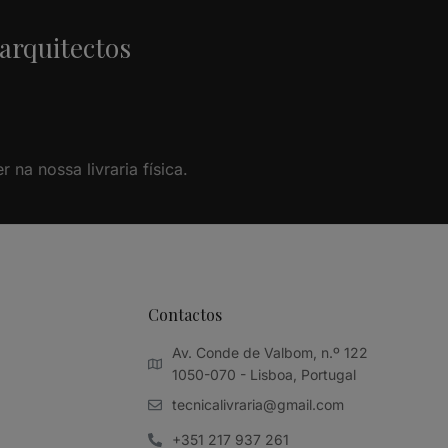
 arquitectos
na nossa livraria física.
Contactos
Av. Conde de Valbom, n.º 122
1050-070 - Lisboa, Portugal
tecnicalivraria@gmail.com
+351 217 937 261