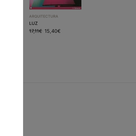
ARQUITECTURA
ARQUITECTURA
FACTORIES & OFFICE
LUZ
BUILDINGS
A ANIMAL
17,11
€
15,40
€
64,78
€
58,30
€
9
€
s