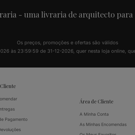
raria - uma livraria de arquitecto para
Os preços, promoções e ofertas são válidos
26 às 23:59:59 de 31-12-2026, quer nesta loja online, quer 
 Cliente
omendar
Área de Cliente
Entregas
A Minha Conta
de Pagamento
As Minhas Encomendas
Devoluções
Os Meus Favoritos