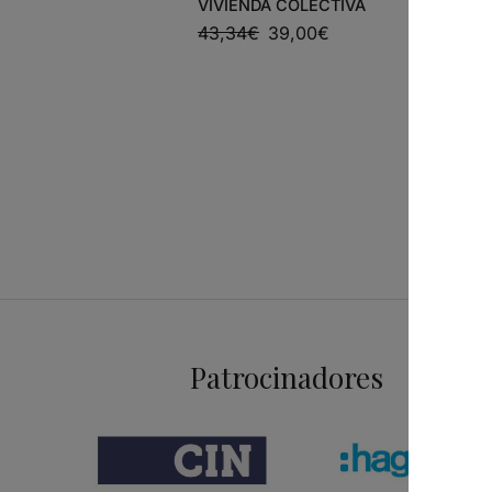
VIVIENDA COLECTIVA
43,34
€
39,00
€
ARQUITEC
PLANTAS
ELEVACOE
CHAVE D
45,42
€
Patrocinadores