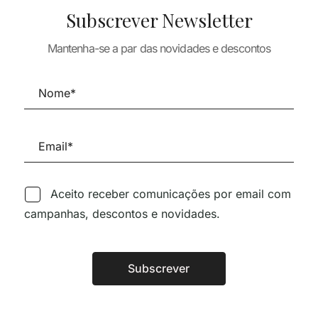
Subscrever Newsletter
TURA
 CORTES
ARQUITECTURA
Mantenha-se a par das novidades e descontos
S – EDIFICIOS
ARQUITECTURA
ARQUITECTUR
O SECULO XX
POSITIONS
ANALOGIAS
40,88
€
29,68
€
26,71
€
25,43
€
22,8
Aceito receber comunicações por email com
campanhas, descontos e novidades.
Siga-nos nas Redes Sociai
Subscrever
Alternative:
TÉCNICA LIVRARIA »