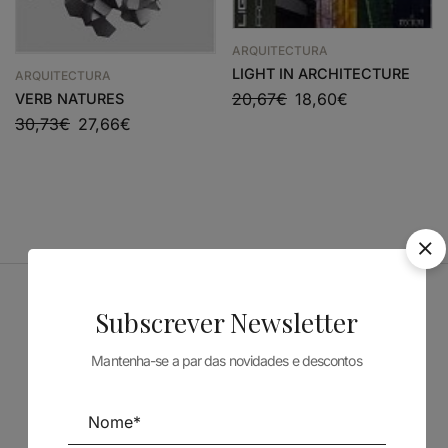
ARQUITECTURA
LIGHT IN ARCHITECTURE
ARQUITECTURA
20,67
€
18,60
€
VERB NATURES
30,73
€
27,66
€
Subscrever Newsletter
Patrocinadores
Mantenha-se a par das novidades e descontos