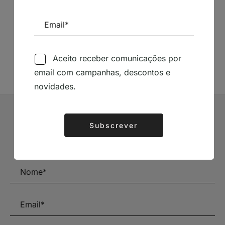
Siga-nos nas Redes Sociais
TÉCNICA LIVRARIA »
Aceito receber comunicações por
email com campanhas, descontos e
novidades.
Subscrever Newsletter
Subscrever
Alternative:
Mantenha-se a par das novidades e descontos