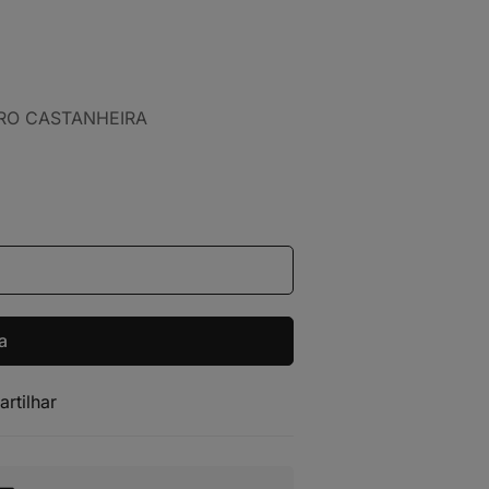
EDRO CASTANHEIRA
a
artilhar