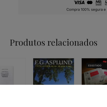
Compra 100% segura e 
Produtos relacionados
ESGOTADO
ARQUITECTURA
EDIÇÃO ESPECI
VOLUMES – PA
TURA