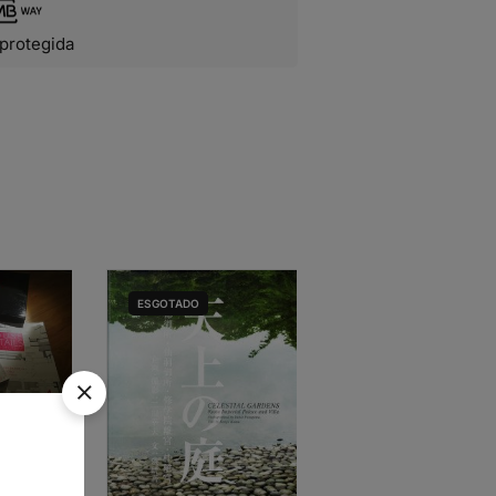
protegida
ESGOTADO
ESGOTADO
AL 2
ULO