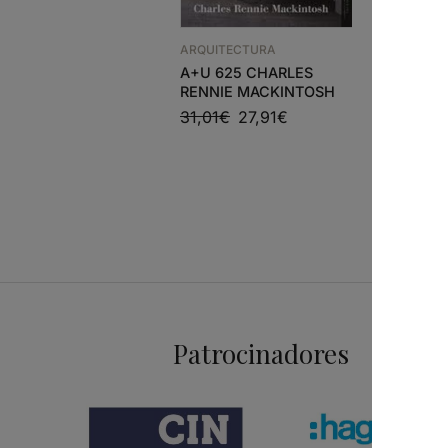
ANDREA 
UNBUILT
ARQUITECTURA
45,87
€
A+U 625 CHARLES
RENNIE MACKINTOSH
31,01
€
27,91
€
Patrocinadores