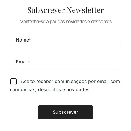
MENDES DA R
PALLADIO.
Subscrever Newsletter
INÊS LOBO – A
 VENICE
NOVIDADES
PUBLICAÇÃO M
41,28
€
E. GUNNAR ASPLUND
COMPLETA A N
Mantenha-se a par das novidades e descontos
MUNDIAL SOB
53,91
€
48,52
€
CASA
66,56
€
59,9
Aceito receber comunicações por email com
campanhas, descontos e novidades.
Siga-nos nas Redes Sociai
Subscrever
Alternative:
TÉCNICA LIVRARIA »