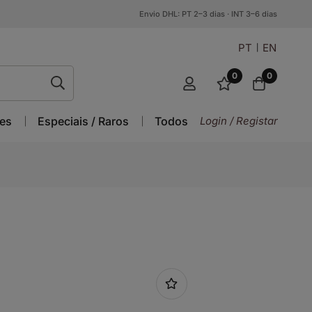
Envio DHL: PT 2–3 dias · INT 3–6 dias
PT
EN
0
0
es
Especiais / Raros
Todos
Login / Registar