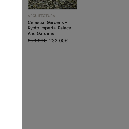
OCHA +
AIS
ARQUITECTURA
ARQUITECTURA
ÍVEL
Celestial Gardens –
RE UMA
GA TADAO ANDO:
Kyoto Imperial Palace
RESIDENTIAL
And Gardens
MASTERPIECES 31
0
€
258,89
€
233,00
€
36,68
€
33,01
€
s