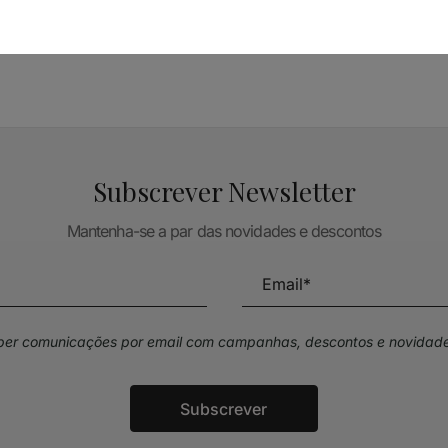
TÉCNICA LIVRARIA »
Subscrever Newsletter
Mantenha-se a par das novidades e descontos
eber comunicações por email com campanhas, descontos e novidade
Subscrever