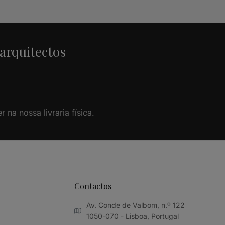
 arquitectos
na nossa livraria física.
Contactos
Av. Conde de Valbom, n.º 122
1050-070 - Lisboa, Portugal