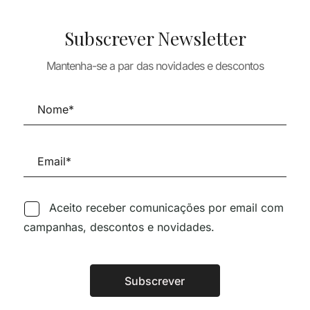
ARQUITECTURA
ARQUITECTUR
TEORIA E HISTÓRIA DA
Subscrever Newsletter
HISTÓRIA DA
MODERNA DESD
ARQUITECTURA
TURA
66,78
€
60,10
LOS CUATRO LIBROS DE
 DE CHOQUE
Mantenha-se a par das novidades e descontos
LA ARQUITECTURA
15,00
€
28,61
€
25,75
€
Aceito receber comunicações por email com
campanhas, descontos e novidades.
Siga-nos nas Redes Sociai
Subscrever
Alternative: