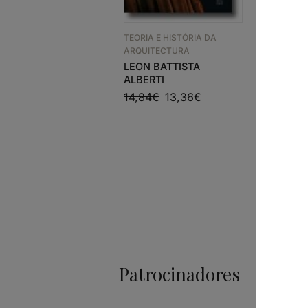
TEORIA E 
TEORIA E HISTÓRIA DA
ARQUITEC
ARQUITECTURA
CRÍTICA
LEON BATTISTA
16,67
€
ALBERTI
14,84
€
13,36
€
Patrocinadores