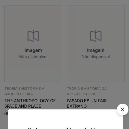
TEORIA E HISTÓRIA DA
TEORIA E HISTÓRIA DA
ARQUITECTURA
ARQUITECTURA
THE ANTHROPOLOGY OF
PASADO ES UN PAIS
SPACE AND PLACE
EXTRAÑO
38,44
€
34,60
€
47,16
€
42,44
€