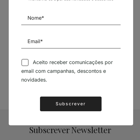
Patrocinadores
Aceito receber comunicações por
Siga-nos nas Redes Sociais
email com campanhas, descontos e
novidades.
TÉCNICA LIVRARIA »
Subscrever
Alternative:
Subscrever Newsletter