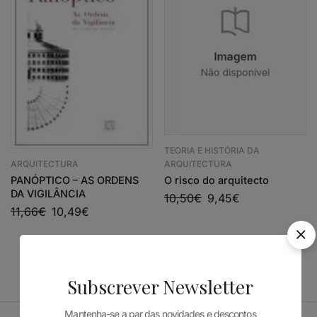
TEORIA E HISTÓRIA DA
ARQUITECTURA
ARQUITECTURA
PANÓPTICO – AS ORDENS
O risco do arquitecto
DA VIGILÂNCIA
10,50
€
9,45
€
11,66
€
10,49
€
Subscrever Newsletter
Mantenha-se a par das novidades e descontos