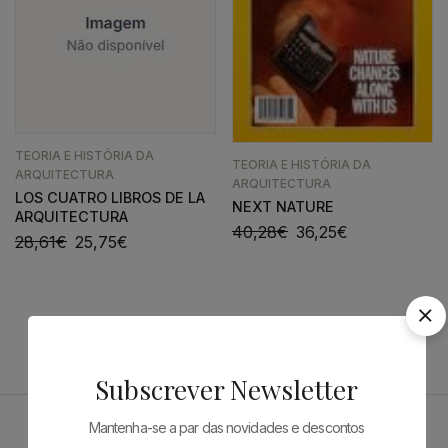
TEORIA E HISTÓRIA DA
TEORIA E HISTÓRIA DA
ARQUITECTURA
ARQUITECTURA
LOS CUATRO LIBROS DE LA
NEXT NATURE
ARQUITECTURA
40,28
€
36,25
€
28,61
€
25,75
€
Subscrever Newsletter
Mantenha-se a par das novidades e descontos