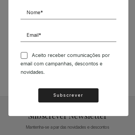
Patrocinadores
Siga-nos nas Redes Sociais
Aceito receber comunicações por
email com campanhas, descontos e
TÉCNICA LIVRARIA »
novidades.
Subscrever
Alternative:
Subscrever Newsletter
Mantenha-se a par das novidades e descontos