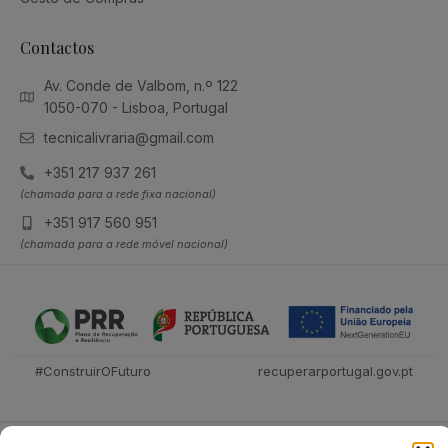
Contactos
Av. Conde de Valbom, n.º 122
1050-070 - Lisboa, Portugal
tecnicalivraria@gmail.com
+351 217 937 261
(chamada para a rede fixa nacional)
+351 917 560 951
(chamada para a rede móvel nacional)
#ConstruirOFuturo
recuperarportugal.gov.pt