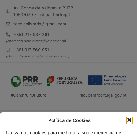
Av. Conde de Valbom, n.º 122
1050-070 - Lisboa, Portugal
tecnicalivraria@gmail.com
+351 217 937 261
(chamada para a rede fixa nacional)
+351 917 560 951
(chamada para a rede móvel nacional)
#ConstruirOFuturo
recuperarportugal.gov.pt
Política de Cookies
Utilizamos cookies para melhorar a sua experiência de