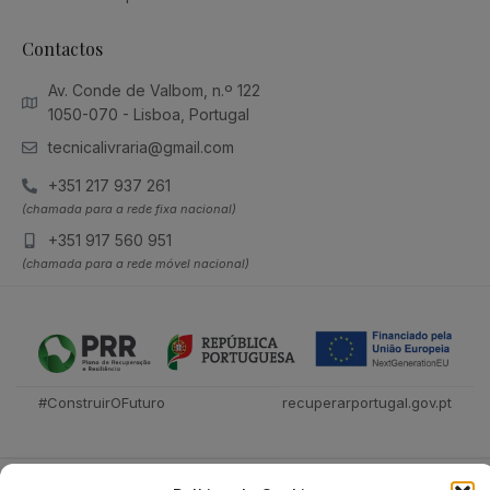
Contactos
Av. Conde de Valbom, n.º 122
1050-070 - Lisboa, Portugal
tecnicalivraria@gmail.com
+351 217 937 261
(chamada para a rede fixa nacional)
+351 917 560 951
(chamada para a rede móvel nacional)
#ConstruirOFuturo
recuperarportugal.gov.pt