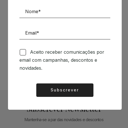
Patrocinadores
Siga-nos nas Redes Sociais
Aceito receber comunicações por
email com campanhas, descontos e
TÉCNICA LIVRARIA »
novidades.
Subscrever
Alternative:
Subscrever Newsletter
Mantenha-se a par das novidades e descontos