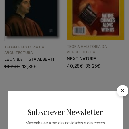
TEORIA E HISTÓRIA DA
TEORIA E HISTÓRIA DA
ARQUITECTURA
ARQUITECTURA
NEXT NATURE
LEON BATTISTA ALBERTI
40,28
€
36,25
€
14,84
€
13,36
€
Subscrever Newsletter
Mantenha-se a par das novidades e descontos