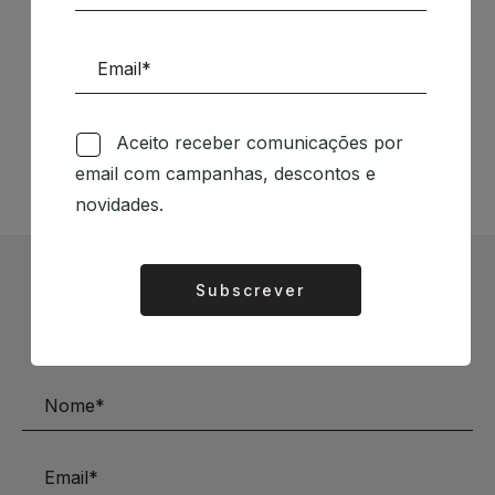
Siga-nos nas Redes Sociais
TÉCNICA LIVRARIA »
Aceito receber comunicações por
email com campanhas, descontos e
novidades.
Subscrever
Alternative:
Subscrever Newsletter
Mantenha-se a par das novidades e descontos