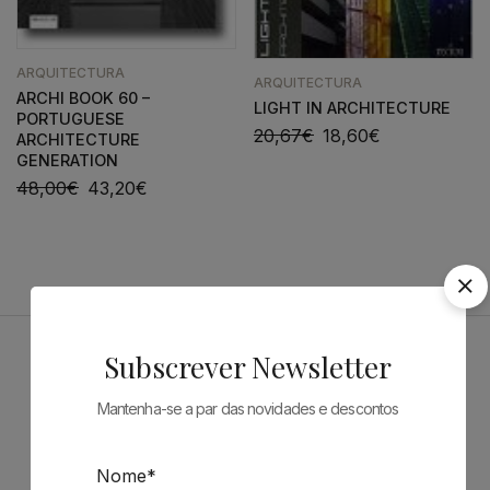
ARQUITECTURA
ARQUITECTURA
ARCHI BOOK 60 –
LIGHT IN ARCHITECTURE
PORTUGUESE
20,67
€
18,60
€
ARCHITECTURE
GENERATION
48,00
€
43,20
€
Subscrever Newsletter
Patrocinadores
Mantenha-se a par das novidades e descontos